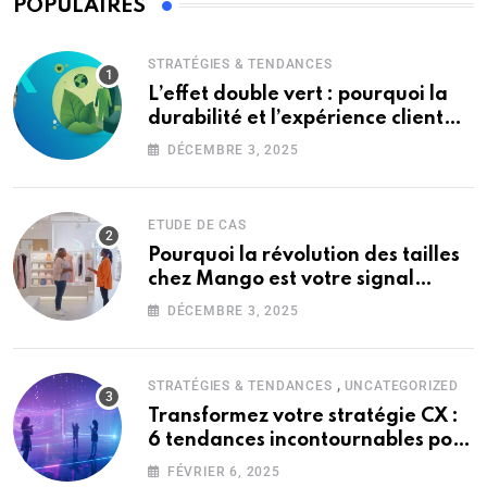
POPULAIRES
STRATÉGIES & TENDANCES
L’effet double vert : pourquoi la
durabilité et l’expérience client
sont les deux faces d’une même
DÉCEMBRE 3, 2025
pièce
ETUDE DE CAS
Pourquoi la révolution des tailles
chez Mango est votre signal
d’alarme CX (et ce que ça signifie
DÉCEMBRE 3, 2025
pour votre marque)
,
STRATÉGIES & TENDANCES
UNCATEGORIZED
Transformez votre stratégie CX :
6 tendances incontournables pour
2025
FÉVRIER 6, 2025