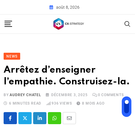
août 8, 2026
NEWS
Arrêtez d’enseigner
l’empathie. Construisez-la.
BY
AUDREY CHATEL
DÉCEMBRE 3, 2025
0
COMMENTS
6 MINUTES READ
936
VIEWS
8 MOIS AGO