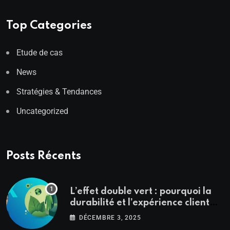
Top Categories
Etude de cas
News
Stratégies & Tendances
Uncategorized
Posts Récents
L’effet double vert : pourquoi la
durabilité et l’expérience client
sont les deux faces d’une même
DÉCEMBRE 3, 2025
pièce